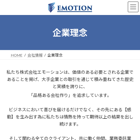
コ
ナ
ン
ビ
テ
ゲ
ン
ー
ツ
シ
企業理念
へ
ョ
ス
ン
キ
に
ッ
移
HOME
会社情報
企業理念
プ
動
私たち株式会社エモーションは、価値のある必要とされる企業で
あることを掲げ、大手企業との取引を通じて積み重ねてきた歴史
と実績を誇りに、
「品格ある会社作り」を追求しています。
ビジネスにおいて喜びを届けるだけでなく、その先にある【感
動】を生み出す為に私たちは情熱を持って期待以上の結果を出し
続けます。
そして関わる全てのクライアント、共に働く仲間、業務委託業