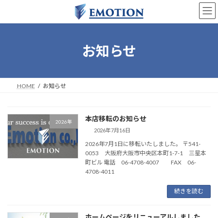
コ
ナ
ン
ビ
テ
ゲ
ン
ー
ツ
シ
お知らせ
へ
ョ
ス
ン
キ
に
ッ
移
HOME
お知らせ
プ
動
本店移転のお知らせ
2026年
2026年7月16日
2026年7月1日に移転いたしました。 〒541-
0053 大阪府大阪市中央区本町1-7-1 三星本
町ビル 電話 06-4708-4007 FAX 06-
4708-4011
続きを読む
ホームページをリニューアルしました。